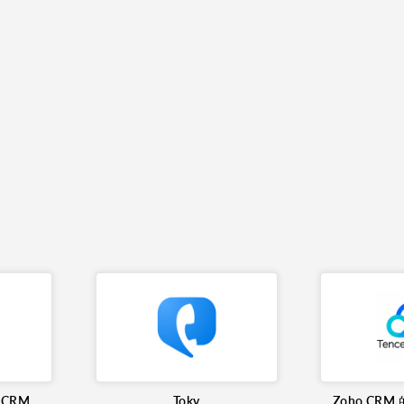
o CRM
Toky
Zoho CR