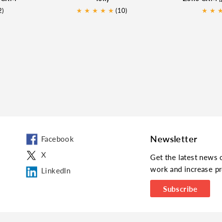
2)
★
★
★
★
★
(10)
★
★
Newsletter
Facebook
X
Get the latest news 
work and increase pr
LinkedIn
Subscribe