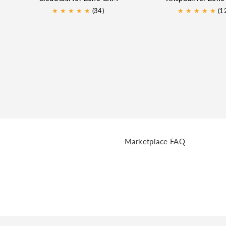
★
★
★
★
★
★
(34)
★
★
★
★
★
(1
Marketplace FAQ