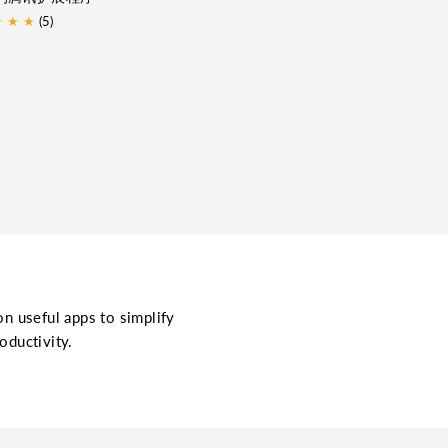
★
★
★
(5)
on useful apps to simplify
oductivity.