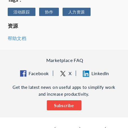
活动跟踪
协作
人力资源
资源
帮助文档
Marketplace FAQ
Facebook
X
LinkedIn
Get the latest news on useful apps to simplify work
and increase productivity.
Subscribe